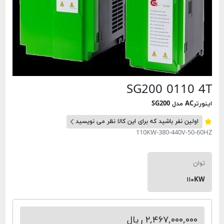
SG200 0110 4T
SG200 مدل ACاینورتر
اولین نفر باشید که برای این کالا نظر می نویسید
110KW-380-440V-50-60HZ
توان
۱۱۰KW
۲,۴۶۷,۰۰۰,۰۰۰ ریال