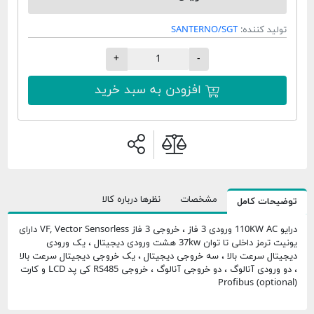
تولید کننده:
SANTERNO/SGT
+
-
افزودن به سبد خرید
مشخصات
نظرها درباره کالا
توضیحات کامل
درایو 110KW AC ورودی 3 فاز ، خروجی 3 فاز VF, Vector Sensorless دارای
یونیت ترمز داخلی تا توان 37kw هشت ورودی دیجیتال ، یک ورودی
دیجیتال سرعت بالا ، سه خروجی دیجیتال ، یک خروجی دیجیتال سرعت بالا
، دو ورودی آنالوگ ، دو خروجی آنالوگ ، خروجی RS485 کی پد LCD و کارت
Profibus (optional)