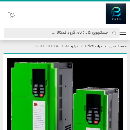
اتحاد نیروی پیشگام صنعت
سبد خرید
صفحه اصلی
درایو Drive
درایو AC
SG200 0110 4T