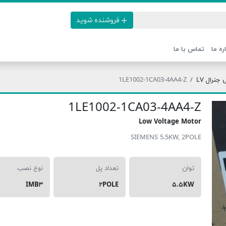
فروشنده شوید
ره ما
تماس با ما
نرال LV
1LE1002-1CA03-4AA4-Z
1LE1002-1CA03-4AA4-Z
Low Voltage Motor
SIEMENS 5.5KW, 2POLE
توان
تعداد پل
نوع نصب
IMB۳
۲POLE
۵.۵KW