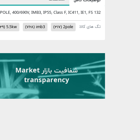
توضیحات کامل
POLE, 400/690V, IMB3, IP55, Class F, IC411, IE1, FS 132
تگ های کالا:
۲۹)
5.5kw
(۷۶۸)
imb3
(۲۱۷)
2pole
شفافیت بازار Market
transparency