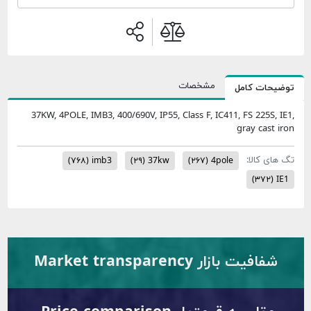
مشخصات
37KW, 4POLE, IMB3, 400/690V, IP55, Class F, IC411,
(۷۶۸)
imb3
(۲۹)
37kw
(۲۶۷)
4pole
Market transpare