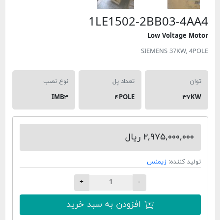
1LE1502-2BB
Low V
SIEMENS
تعداد پل
نوع نصب
IMB۳
۴POLE
۲,۹ ریال
زیمنس
+
-
افزودن به سبد خرید