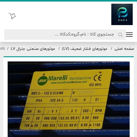
اتحاد نیروی پیشگام صنعت
سبد خرید
اصلی
موتورهای فشار ضعیف (LV)
موتورهای صنعتی جنرال LV
T2C315M6