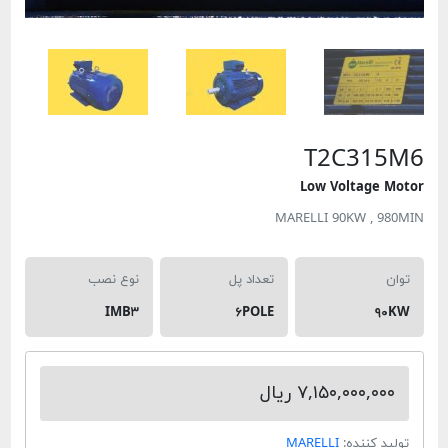
T2C315
Low Voltage Mo
MARELLI 90KW , 980
ان
تعداد پل
نوع نصب
IMB۳
۶POLE
۹۰K
۷,۱۵۰,۰۰۰,۰۰۰ ریال
ولید کننده:
MARELLI