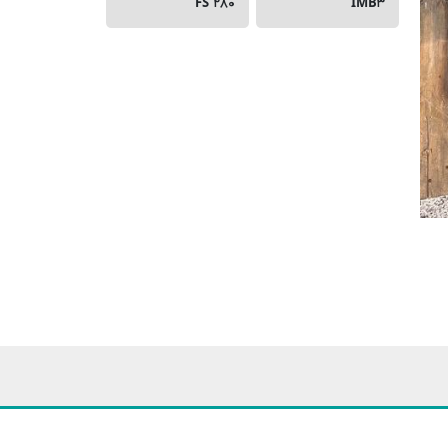
FS ۲۸۰
IMB۳