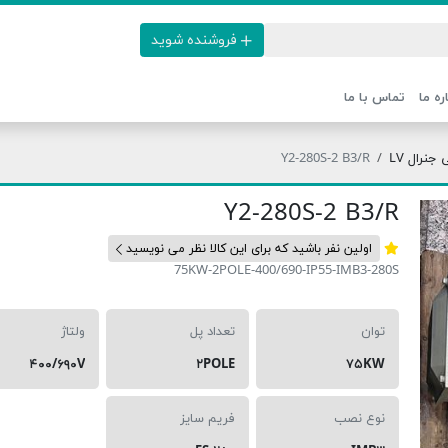
فروشنده شوید
ره ما
تماس با ما
نرال LV
Y2-280S-2 B3/R
Y2-280S-2 B3/R
اولین نفر باشید که برای این کالا نظر می نویسید
75KW-2POLE-400/690-IP55-IMB3-280S
توان
تعداد پل
ولتاژ
۴۰۰/۶۹۰V
۲POLE
۷۵KW
نوع نصب
فریم سایز