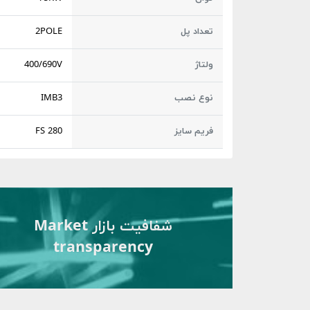
تعداد پل
2POLE
ولتاژ
400/690V
نوع نصب
IMB3
فریم سایز
FS 280
شفافیت بازار Market
transparency