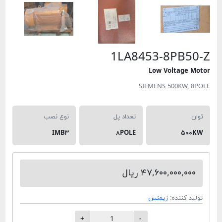
1LA8453-8P
Low Volt
SIEMENS 500
تعداد پل
نوع نصب
IMB۳
۸POLE
۴۷,۶۰۰,۰ ریال
ده:
زیمنس
+
-