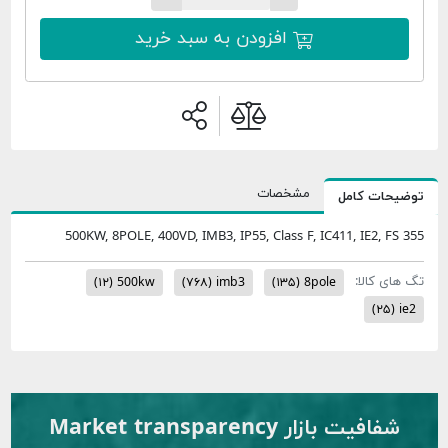
افزودن به سبد خرید
مشخصات
امل
500KW, 8POLE, 400VD, IMB3, IP55, Class F, IC411, 
:
(۱۲)
500kw
(۷۶۸)
imb3
(۱۳۵)
8pole
ار Market transparency