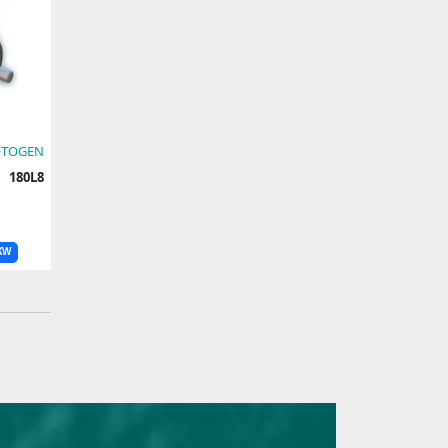
TOGEN
180L8
۱KW