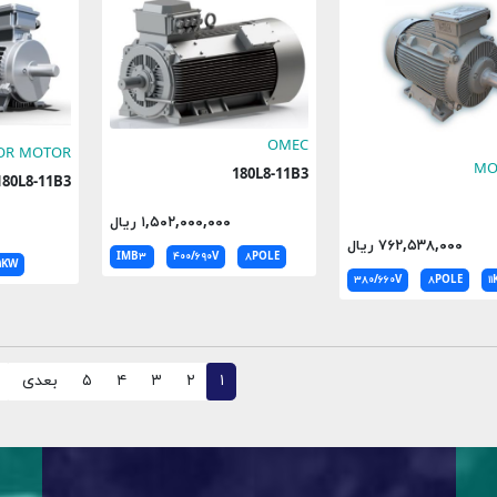
OMEC
OR MOTOR
MO
180L8-11B3
180L8-11B3
۱,۵۰۲,۰۰۰,۰۰۰ ریال
۷۶۲,۵۳۸,۰۰۰ ریال
IMB۳
۴۰۰/۶۹۰V
۸POLE
۱۱KW
۳۸۰/۶۶۰V
۸POLE
۱
۱
۲
۳
۴
۵
بعدی