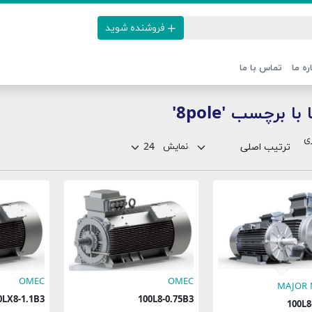
فروشنده شوید
ره ما
تماس با ما
با برچسب '8pole'
ی
نمایش
OMEC
OMEC
MAJOR
100LX8-1.1B3
100L8-0.75B3
100