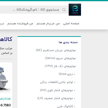
اتحاد نیروی پیشگام صنعت
صفحه اصلی
من خریدار هستم
من فروشنده هستم
دربا
کالاها 
دسته بندی ها
مرتب ساز
موتورهای جریان مستقیم (DC)
بر اساس
موتورهای سروو (Servo)
موتورهای تک فاز (1PH)
درایو Drive
لوازم جانبی/قطعات یدکی
موتورهای فشار قوی (HV)
موتورهای فشار ضعیف (LV)
 MOTOR
L8-0.75B3
کاتالوگ فنی