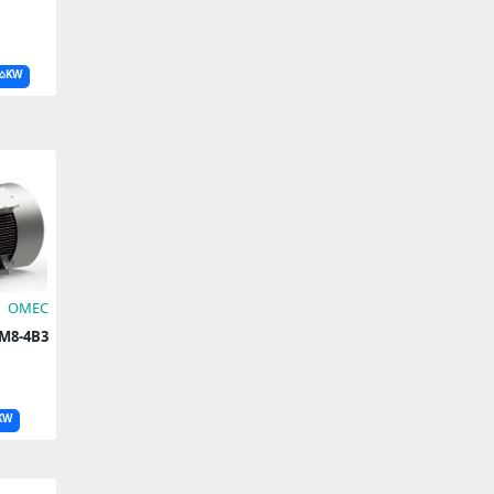
.۵KW
OMEC
160M8-4B3
KW