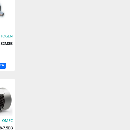
TOGEN
132M8B
KW
OMEC
60L8-7.5B3