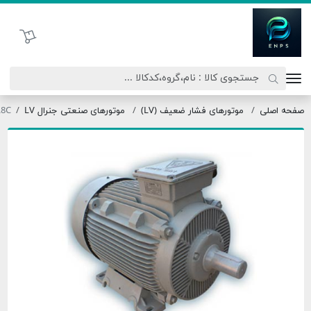
اتحاد نیروی پیشگام صنعت
سبد خرید
ه اصلی
موتورهای فشار ضعیف (LV)
موتورهای صنعتی جنرال LV
160L8C