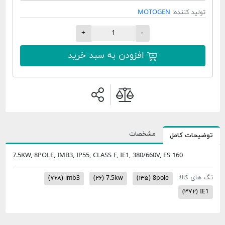
تولید کننده:
MOTOGEN
+
-
افزودن به سبد خرید
مشخصات
وضیحات کامل
7.5KW, 8POLE, IMB3, IP55, CLASS F, IE1, 380/660V, FS 160
گ های کالا:
(۷۶۸)
imb3
(۲۶)
7.5kw
(۱۳۵)
8pole
(۳۷۲)
IE1