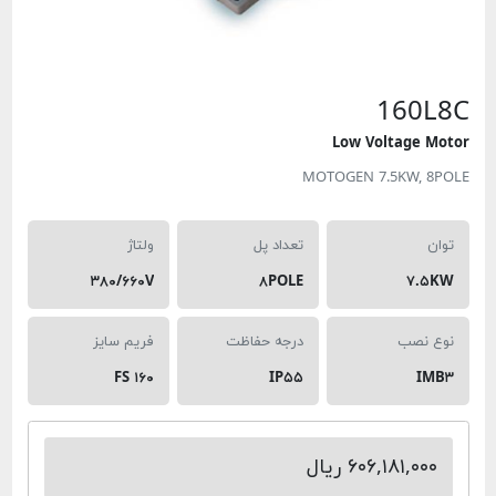
160L8
Low Voltage Moto
MOTOGEN 7.5KW, 8POL
توان
تعداد پل
ولتاژ
۳۸۰/۶۶۰V
۸POLE
۷.۵KW
نوع نصب
درجه حفاظت
فریم سایز
FS ۱۶۰
IP۵۵
IMB۳
۶۰۶,۱۸۱,۰۰۰ ریال