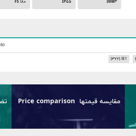
FS ۱۸۰
IP۵۵
IMB۳
180
(۳۷۲)
IE1
مقایسه قیمتها Price comparison