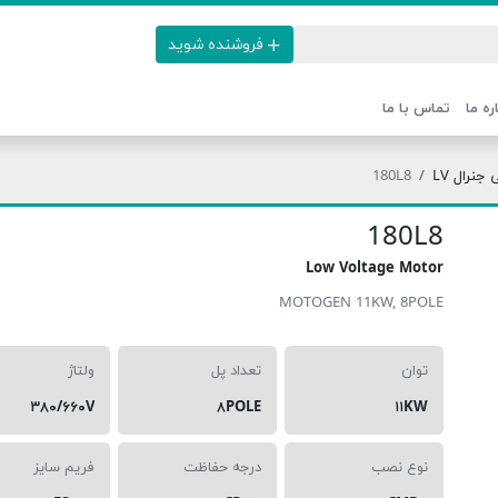
فروشنده شوید
ره ما
تماس با ما
نرال LV
180L8
180L8
Low Voltage Motor
MOTOGEN 11KW, 8POLE
توان
تعداد پل
ولتاژ
۳۸۰/۶۶۰V
۸POLE
۱۱KW
نوع نصب
درجه حفاظت
فریم سایز