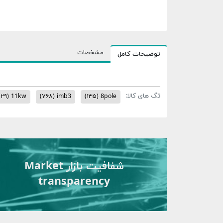
مشخصات
توضیحات کامل
تگ های کالا:
(۲۹)
11kw
(۷۶۸)
imb3
(۱۳۵)
8pole
شفافیت بازار Market
transparency