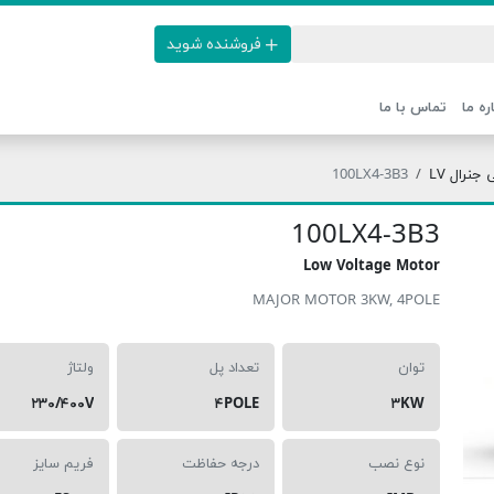
فروشنده شوید
ره ما
تماس با ما
نرال LV
100LX4-3B3
100LX4-3B3
Low Voltage Motor
MAJOR MOTOR 3KW, 4POLE
توان
تعداد پل
ولتاژ
۲۳۰/۴۰۰V
۴POLE
۳KW
نوع نصب
درجه حفاظت
فریم سایز