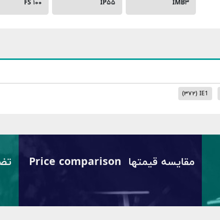
FS ۱۰۰
IP۵۵
IMB۳
(۳۷۲)
IE1
مقایسه قیمتها Price comparison