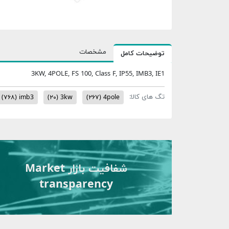
مشخصات
توضیحات کامل
3KW, 4POLE, FS 100, Class F, IP55, IMB3, IE1
تگ های کالا:
(۷۶۸)
imb3
(۲۰)
3kw
(۲۶۷)
4pole
شفافیت بازار Market
transparency