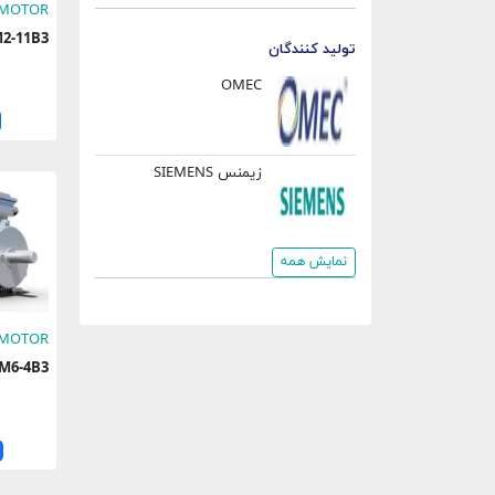
 MOTOR
32M2-11B3
تولید کنندگان
OMEC
زیمنس
SIEMENS
نمایش همه
 MOTOR
132M6-4B3