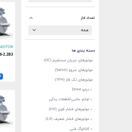
تعداد فاز
 MOTOR
دسته بندی ها
2M6-2.2B3
موتورهای جریان مستقیم (DC)
موتورهای سروو (Servo)
W
موتورهای تک فاز (1PH)
درایو Drive
لوازم جانبی/قطعات یدکی
موتورهای فشار قوی (HV)
موتورهای فشار ضعیف (LV)
کاتالوگ فنی