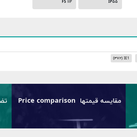
FS ۱۱۲
IP۵۵
(۳۷۲)
IE1
مقایسه قیمتها Price comparison