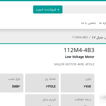
فروشنده شوید
ره ما
تماس با ما
نرال LV
112M4-4B3
112M4-4B3
Low Voltage Motor
MAJOR MOTOR 4KW, 4POLE
توان
تعداد پل
نوع نصب
IMB۳
۴POLE
۴KW
درجه حفاظت
فریم سایز