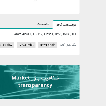
مشخصات
توضیحات کامل
4KW, 4POLE, FS 112, Class F, IP55, IMB3, IE1
تگ های کالا:
(۲۴)
4kw
(۷۶۸)
imb3
(۲۶۷)
4pole
شفافیت بازار Market
transparency