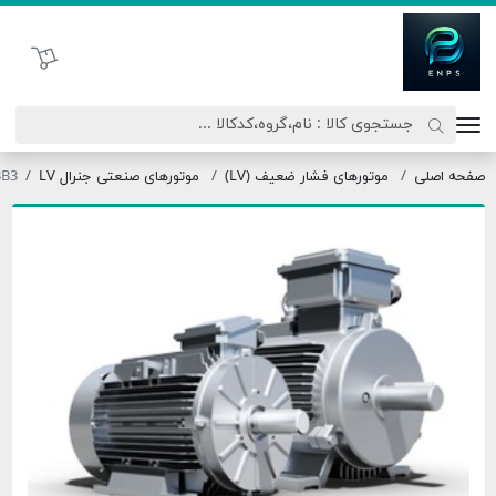
اتحاد نیروی پیشگام صنعت
سبد خرید
اصلی
موتورهای فشار ضعیف (LV)
موتورهای صنعتی جنرال LV
132S6-3B3