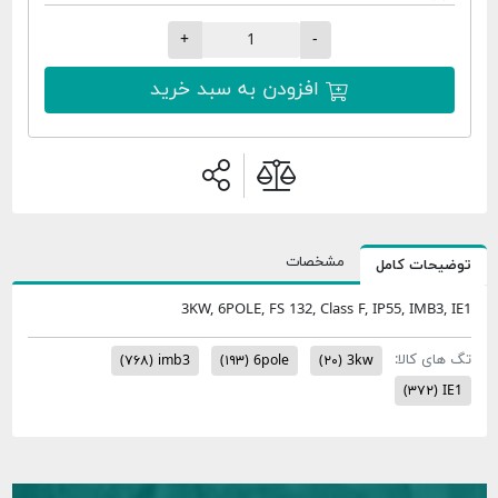
+
-
افزودن به سبد خرید
مشخصات
یحات کامل
3KW, 6POLE, FS 132, Class F, IP55, IMB3,
ای کالا:
(۷۶۸)
imb3
(۱۹۳)
6pole
(۲۰)
3kw
(۳۷۲)
I