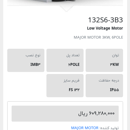
132S6-3
Low Voltage Mo
MAJOR MOTOR 3KW, 6P
وان
تعداد پل
نوع نصب
IMB۳
۶POLE
۳K
رجه حفاظت
فریم سایز
FS ۱۳۲
IP۵
۶۰۹,۲۸۰,۰۰۰ ریال
ولید کننده:
MAJOR MOTOR