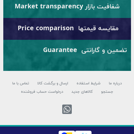
فیت بازار Market transparency
ایسه قیمتها Price comparison
تضمین و گارانتی Guarantee
ره ما
شرایط استفاده
ارسال و برگشت کالا
تماس با ما
جستجو
کالاهای جدید
درخواست حساب فروشنده
تماس با واتس اپ