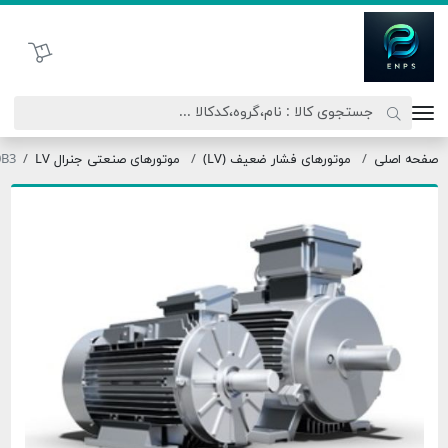
اتحاد نیروی پیشگام صنعت
سبد خرید
لی
موتورهای فشار ضعیف (LV)
موتورهای صنعتی جنرال LV
180LX4-30B3