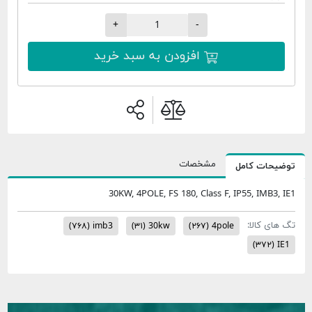
+
-
افزودن به سبد خرید
مشخصات
ات کامل
30KW, 4POLE, FS 180, Class F, IP55, IMB
 کالا:
(۷۶۸)
imb3
(۳۱)
30kw
(۲۶۷)
4pole
(۳۷۲