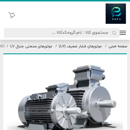
اتحاد نیروی پیشگام صنعت
سبد خرید
لی
موتورهای فشار ضعیف (LV)
موتورهای صنعتی جنرال LV
250M4-55B3