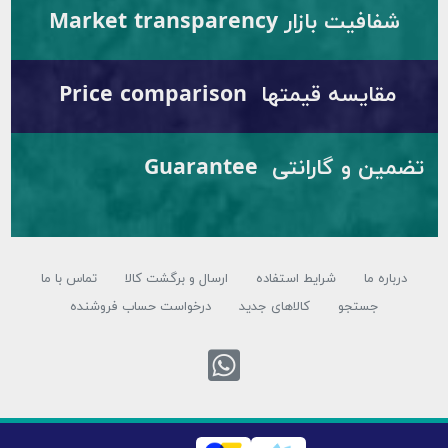
فیت بازار Market transparency
ایسه قیمتها Price comparison
تضمین و گارانتی Guarantee
ره ما
شرایط استفاده
ارسال و برگشت کالا
تماس با ما
جستجو
کالاهای جدید
درخواست حساب فروشنده
تماس با واتس اپ