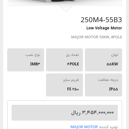
250M4-5
Low Voltage 
MAJOR MOTOR 55KW, 
تعداد پل
نوع نصب
IMB۳
۴POLE
۵۵
ه حفاظت
فریم سایز
FS ۲۵۰
I
۳,۴۵۴,۰۰۰,۰۰ ریال
د کننده:
MAJOR MOTOR