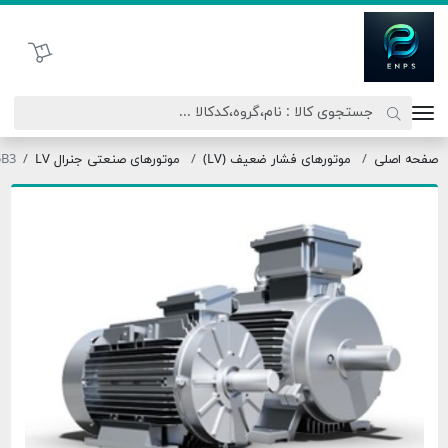
اتحاد نیروی پیشگام صنعت
سبد خرید
ی
موتورهای فشار ضعیف (LV)
موتورهای صنعتی جنرال LV
250MX4-75B3