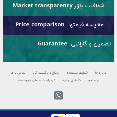
ت بازار Market transparency
یسه قیمتها Price comparison
تضمین و گارانتی Guarantee
ه ما
شرایط استفاده
ارسال و برگشت کالا
تماس با ما
جستجو
کالاهای جدید
درخواست حساب فروشنده
تماس با واتس اپ