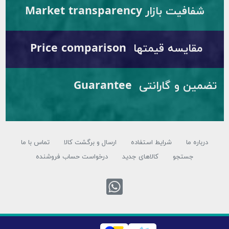
ت بازار Market transparency
یسه قیمتها Price comparison
تضمین و گارانتی Guarantee
ه ما
شرایط استفاده
ارسال و برگشت کالا
تماس با ما
جستجو
کالاهای جدید
درخواست حساب فروشنده
تماس با واتس اپ