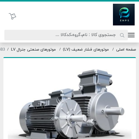
اتحاد نیروی پیشگام صنعت
سبد خرید
ی
موتورهای فشار ضعیف (LV)
موتورهای صنعتی جنرال LV
280MX6-75B3