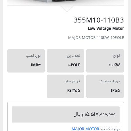
355M10-1
Low Voltag
MAJOR MOTOR 110KW, 
تعداد پل
نوع نصب
IMB۳
۱۰POLE
حفاظت
فریم سایز
FS ۳۵۵
۱۵,۵۱۷,۰۰۰, ریال
کننده:
MAJOR MOTOR