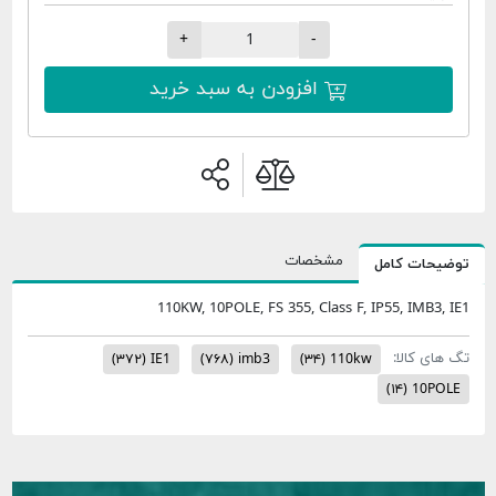
+
-
افزودن به سبد خرید
مشخصات
 کامل
110KW, 10POLE, FS 355, Class F, IP55, I
الا:
(۳۷۲)
IE1
(۷۶۸)
imb3
(۳۴)
110kw
(۱۴)