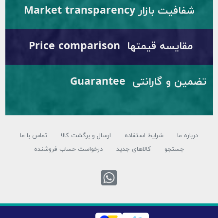
 بازار Market transparency
سه قیمتها Price comparison
تضمین و گارانتی Guarantee
ما
شرایط استفاده
ارسال و برگشت کالا
تماس با ما
ستجو
کالاهای جدید
درخواست حساب فروشنده
تماس با واتس اپ