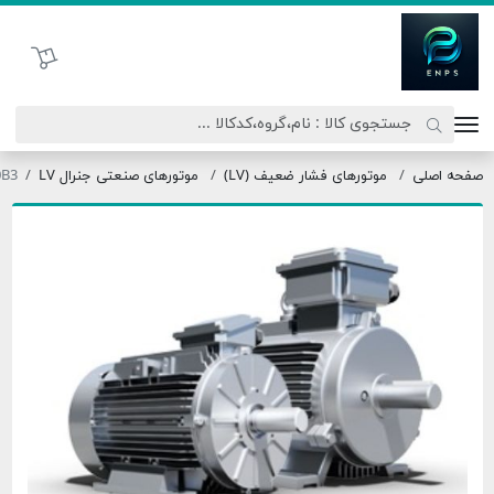
اتحاد نیروی پیشگام صنعت
سبد خرید
موتورهای فشار ضعیف (LV)
موتورهای صنعتی جنرال LV
355M10-110B3