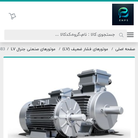
اتحاد نیروی پیشگام صنعت
سبد خرید
صلی
موتورهای فشار ضعیف (LV)
موتورهای صنعتی جنرال LV
90L4-1.5B3