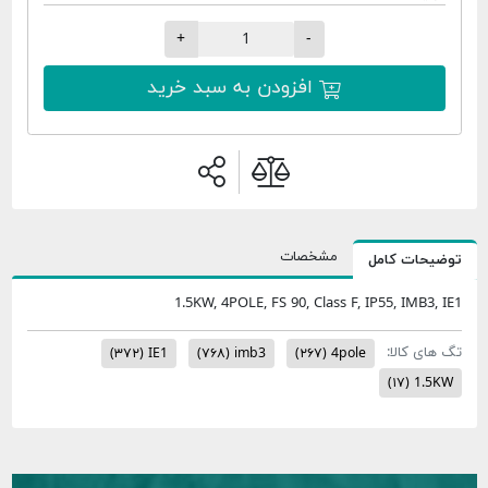
+
-
افزودن به سبد خرید
مشخصات
حات کامل
1.5KW, 4POLE, FS 90, Class F, IP55, IMB3
ی کالا:
(۳۷۲)
IE1
(۷۶۸)
imb3
(۲۶۷)
4pole
(۱۷)
1.