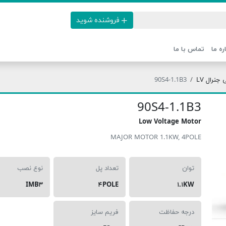
فروشنده شوید
ره ما
تماس با ما
نرال LV
90S4-1.1B3
90S4-1.1B3
Low Voltage Motor
MAJOR MOTOR 1.1KW, 4POLE
توان
تعداد پل
نوع نصب
IMB۳
۴POLE
۱.۱KW
درجه حفاظت
فریم سایز