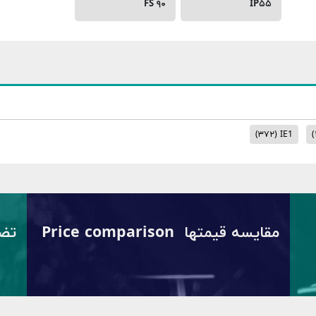
FS ۹۰
IP۵۵
(۳۷۲)
IE1
(
مقایسه قیمتها Price comparison