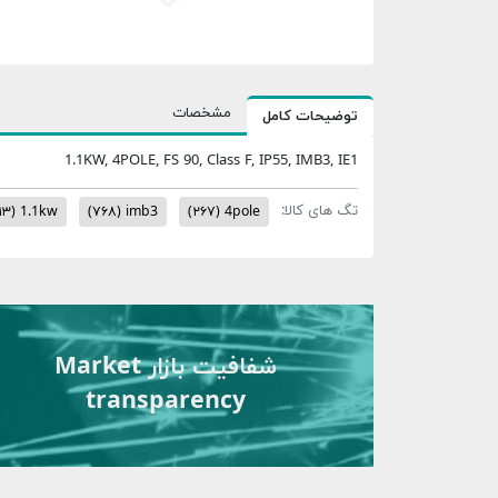
مشخصات
توضیحات کامل
1.1KW, 4POLE, FS 90, Class F, IP55, IMB3, IE1
تگ های کالا:
۱۳)
1.1kw
(۷۶۸)
imb3
(۲۶۷)
4pole
شفافیت بازار Market
transparency