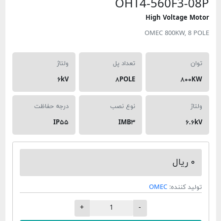
OHT4-560F
High Volt
OMEC 800K
تعداد پل
ولتاژ
۶kV
۸POLE
نوع نصب
درجه حفاظت
IP۵۵
IMB۳
ده:
OMEC
+
-