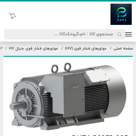
تحاد نیروی پیشگام صنعت
سبد خرید
موتورهای فشار قوی (HV)
موتورهای فشار قوی جنرال HV
OHT4-560F3-08P