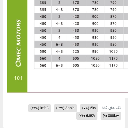
(۷۶۸)
imb3
(۱۳۵)
8pole
(۷۸)
6kv
(۷۶)
6.6KV