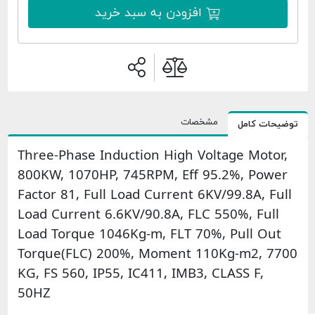
افزودن به سبد خرید
مشخصات
امل
Three-Phase Induction High Voltage 
800KW, 1070HP, 745RPM, Eff 95.2%,
Factor 81, Full Load Current 6KV/99.8
Load Current 6.6KV/90.8A, FLC 550%,
Load Torque 1046Kg-m, FLT 70%, Pul
Torque(FLC) 200%, Moment 110Kg-m
KG, FS 560, IP55, IC411, IMB3, CLASS 
50HZ