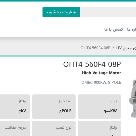
فروشنده شوید
ره ما
تماس با ما
جنرال HV
OHT4-560F4-08P
OHT4-560F4-08P
High Voltage Motor
OMEC 900KW, 8 POLE
توان
تعداد پل
ولتاژ
۶kV
۸POLE
۹۰۰KW
ولتاژ
نوع نصب
درجه حفاظت