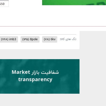
تگ های کالا:
(۷۶۸)
imb3
(۱۳۵)
8pole
(۷۸)
6kv
شفافیت بازار Market
transparency