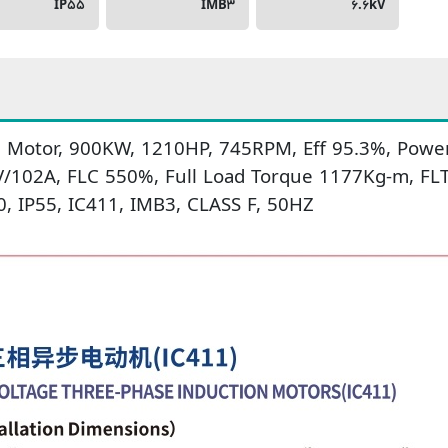
IP۵۵
IMB۳
۶.۶kV
 Motor, 900KW, 1210HP, 745RPM, Eff 95.3%, Power 
V/102A, FLC 550%, Full Load Torque 1177Kg-m, FL
 IP55, IC411, IMB3, CLASS F, 50HZ