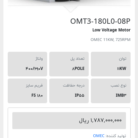
OMT3-180L
Low Volt
OMEC 11KW
تعداد پل
ولتاژ
۴۰۰/۶۹۰V
۸POLE
درجه حفاظت
فریم سایز
FS ۱۸۰
IP۵۵
۱,۷۸۷,۰ ریال
ده:
OMEC