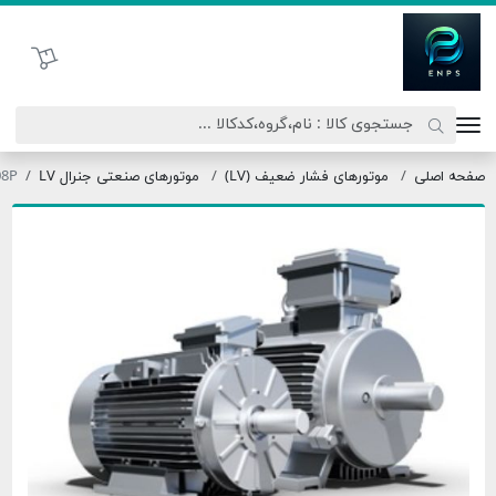
اتحاد نیروی پیشگام صنعت
سبد خرید
موتورهای فشار ضعیف (LV)
موتورهای صنعتی جنرال LV
OMT3-180L0-08P