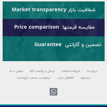
ار Market transparency
قیمتها Price comparison
تضمین و گارانتی Guarantee
شرایط استفاده
ارسال و برگشت کالا
تماس با ما
تجو
کالاهای جدید
درخواست حساب فروشنده
تماس با واتس اپ