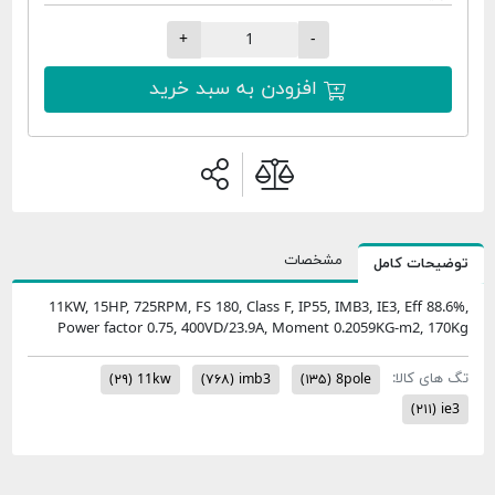
+
-
افزودن به سبد خرید
مشخصات
امل
11KW, 15HP, 725RPM, FS 180, Class F, IP55, IMB3, IE3,
Power factor 0.75, 400VD/23.9A, Moment 0.2059KG
:
(۲۹)
11kw
(۷۶۸)
imb3
(۱۳۵)
8pole