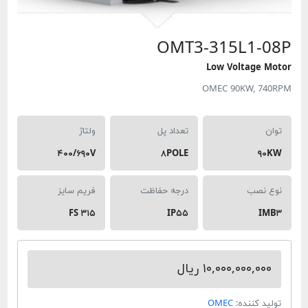
OMT3-315L
Low Volt
OMEC 90KW
تعداد پل
ولتاژ
۴۰۰/۶۹۰V
۸POLE
درجه حفاظت
فریم سایز
FS ۳۱۵
IP۵۵
۱۰,۰۰۰,۰ ریال
ده:
OMEC