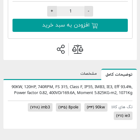
+
-
افزودن به سبد خرید
مشخصات
امل
90KW, 120HP, 740RPM, FS 315, Class F, IP55, IMB3, IE3, 
Power factor 0.82, 400VD/169.6A, Moment 5.825KG-
:
(۷۶۸)
imb3
(۱۳۵)
8pole
(۳۴)
90kw