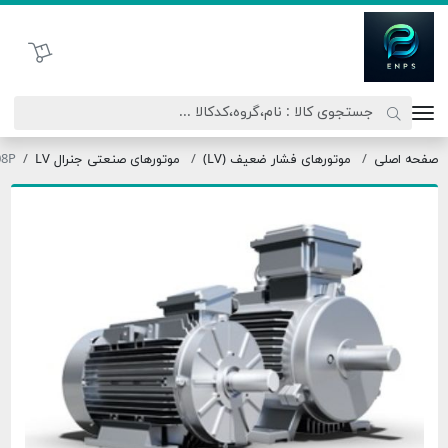
اتحاد نیروی پیشگام صنعت
سبد خرید
موتورهای فشار ضعیف (LV)
موتورهای صنعتی جنرال LV
OMT3-315L1-08P