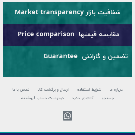
ار Market transparency
قیمتها Price comparison
تضمین و گارانتی Guarantee
شرایط استفاده
ارسال و برگشت کالا
تماس با ما
تجو
کالاهای جدید
درخواست حساب فروشنده
تماس با واتس اپ