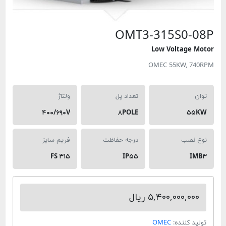
OMT3-315S
Low Volt
OMEC 55KW
تعداد پل
ولتاژ
۴۰۰/۶۹۰V
۸POLE
درجه حفاظت
فریم سایز
FS ۳۱۵
IP۵۵
۵,۴۰۰,۰ ریال
ده:
OMEC