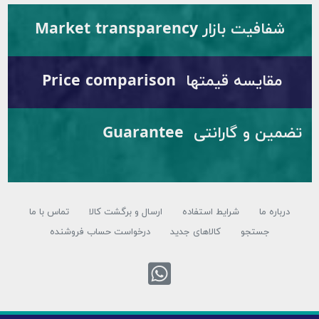
ار Market transparency
قیمتها Price comparison
تضمین و گارانتی Guarantee
شرایط استفاده
ارسال و برگشت کالا
تماس با ما
تجو
کالاهای جدید
درخواست حساب فروشنده
تماس با واتس اپ