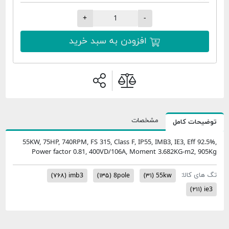
+
-
افزودن به سبد خرید
مشخصات
امل
55KW, 75HP, 740RPM, FS 315, Class F, IP55, IMB3, IE3,
Power factor 0.81, 400VD/106A, Moment 3.682KG
:
(۷۶۸)
imb3
(۱۳۵)
8pole
(۳۱)
55kw