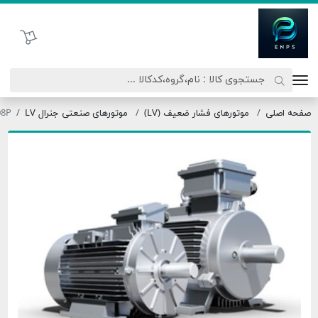
اتحاد نیروی پیشگام صنعت
سبد خرید
موتورهای فشار ضعیف (LV)
موتورهای صنعتی جنرال LV
OMT3-315S0-08P