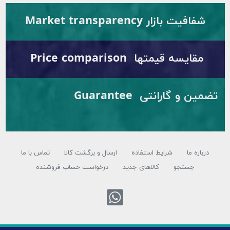
ار Market transparency
قیمتها Price comparison
تضمین و گارانتی Guarantee
شرایط استفاده
ارسال و برگشت کالا
تماس با ما
تجو
کالاهای جدید
درخواست حساب فروشنده
تماس با واتس اپ