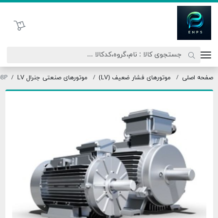
اتحاد نیروی پیشگام صنعت
سبد خرید
موتورهای فشار ضعیف (LV)
موتورهای صنعتی جنرال LV
OMT3-355L2-08P