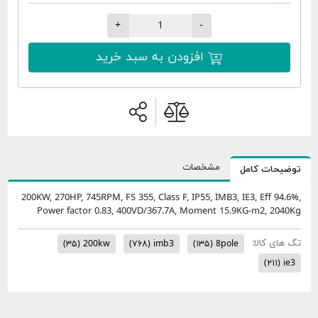
+
-
افزودن به سبد خرید
مشخصات
امل
200KW, 270HP, 745RPM, FS 355, Class F, IP55, IMB3, IE3, 
Power factor 0.83, 400VD/367.7A, Moment 15.9KG-
:
(۳۵)
200kw
(۷۶۸)
imb3
(۱۳۵)
8pole