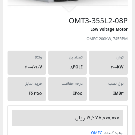
OMT3-355L
Low Volt
OMEC 200KW
تعداد پل
ولتاژ
۴۰۰/۶۹۰V
۸POLE
درجه حفاظت
فریم سایز
FS ۳۵۵
IP۵۵
۱۹,۹۷۸,۰ ریال
ده:
OMEC