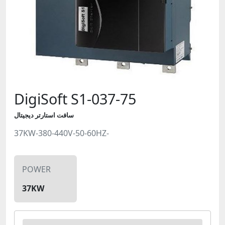
DigiSoft S1-037-75
سافت استارتر دیجیتال
37KW-380-440V-50-60HZ-
POWER
37KW