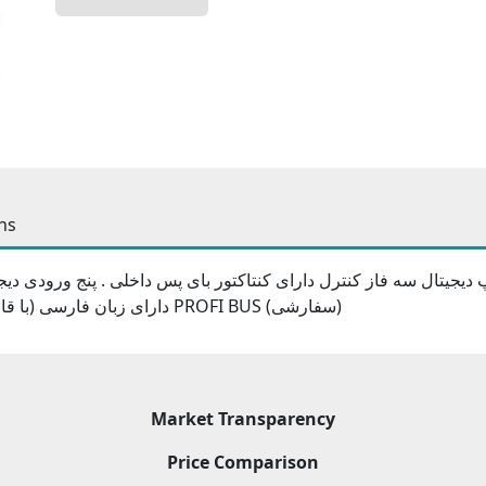
ns
ت استارت واستوپ دیجیتال سه فاز کنترل دارای کنتاکتور بای پس داخلی . پنج و
مدباس ،کی پد LCD دارای زبان فارسی (با قابلیت نصب برروی تابلو) کارت PROFI BUS (سفارشی)
Market Transparency
Price Comparison