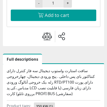
-
+
Add to cart
Full descriptions
سافت استارت واستوپ دیجیتال سه فاز کنترل دارای
کنتاکتور بای پس داخلی . پنج ورودی دیجیتال، چهارخروجی
رله ،یک خروجی آنالوگ ورودی RTD/PT100 دارای پورت
مدباس ،کی پد LCD دارای زبان فارسی (با قابلیت نصب
برروی تابلو) کارت PROFI BUS (سفارشی)
Product tags:
350 KW
(1)