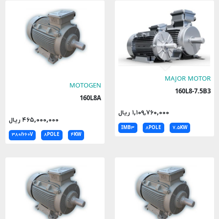
MAJOR MOTOR
MOTOGEN
160L8-7.5B3
160L8A
۱,۱۰۹,۷۶۰,۰۰۰ ریال
۴۶۵,۰۰۰,۰۰۰ ریال
IMB۳
۸POLE
۷.۵KW
۳۸۰/۶۶۰V
۸POLE
۴KW