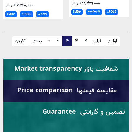
۹۲۲,۳۶۹,۰۰۰ ریال
۹۱۶,۶۴۰,۰۰۰ ریال
IMB۳
۴۰۰/۶۹۰V
۸POLE
IMB۳
۸POLE
۵.۵KW
اولین
قبلی
۲
۳
۴
۵
۶
بعدی
آخرین
شفافیت بازار Market transparency
مقایسه قیمتها Price comparison
تضمین و گارانتی Guarantee