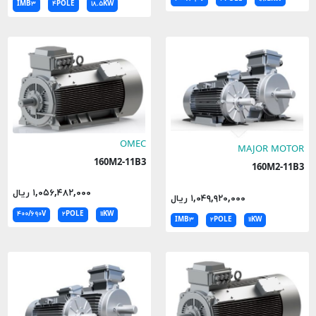
IMB۳
۴POLE
۱۸.۵KW
OMEC
MAJOR MOTOR
160M2-11B3
160M2-11B3
۱,۰۵۶,۴۸۲,۰۰۰ ریال
۱,۰۴۹,۹۲۰,۰۰۰ ریال
۴۰۰/۶۹۰V
۲POLE
۱۱KW
IMB۳
۲POLE
۱۱KW