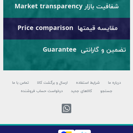
یت بازار Market transparency
یسه قیمتها Price comparison
تضمین و گارانتی Guarantee
ه ما
شرایط استفاده
ارسال و برگشت کالا
تماس با ما
جستجو
کالاهای جدید
درخواست حساب فروشنده
تماس با واتس اپ