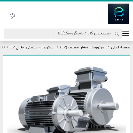
اتحاد نیروی پیشگام صنعت
سبد خرید
ی
موتورهای فشار ضعیف (LV)
موتورهای صنعتی جنرال LV
100LX8-1.1B3