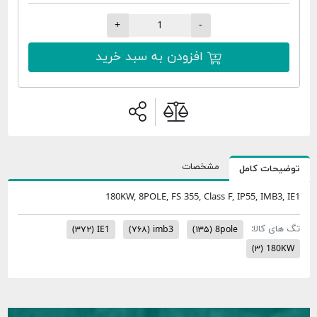
+
-
افزودن به سبد خرید
مشخصات
ات کامل
180KW, 8POLE, FS 355, Class F, IP55, IMB
 کالا:
(۳۷۲)
IE1
(۷۶۸)
imb3
(۱۳۵)
8pole
(۳)
1