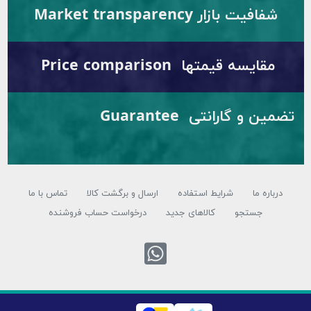
فیت بازار Market transparency
ایسه قیمتها Price comparison
تضمین و گارانتی Guarantee
ره ما
شرایط استفاده
ارسال و برگشت کالا
تماس با ما
جستجو
کالاهای جدید
درخواست حساب فروشنده
تماس با واتس اپ