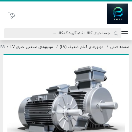
اتحاد نیروی پیشگام صنعت
سبد خرید
لی
موتورهای فشار ضعیف (LV)
موتورهای صنعتی جنرال LV
355L8-180B3