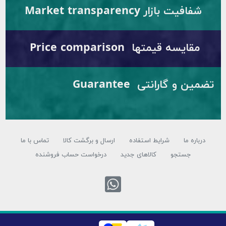
ت بازار Market transparency
یسه قیمتها Price comparison
تضمین و گارانتی Guarantee
 ما
شرایط استفاده
ارسال و برگشت کالا
تماس با ما
جستجو
کالاهای جدید
درخواست حساب فروشنده
تماس با واتس اپ