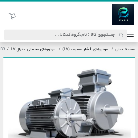
اتحاد نیروی پیشگام صنعت
سبد خرید
ی
موتورهای فشار ضعیف (LV)
موتورهای صنعتی جنرال LV
355LY8-220B3