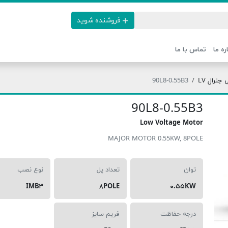
فروشنده شوید
ره ما
تماس با ما
نرال LV
90L8-0.55B3
90L8-0.55B3
Low Voltage Motor
MAJOR MOTOR 0.55KW, 8POLE
توان
تعداد پل
نوع نصب
IMB۳
۸POLE
۰.۵۵KW
درجه حفاظت
فریم سایز