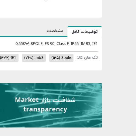
مشخصات
توضیحات کامل
0.55KW, 8POLE, FS 90, Class F, IP55, IMB3, IE1
تگ های کالا:
(۳۷۲)
IE1
(۷۶۸)
imb3
(۱۳۵)
8pole
شفافیت بازار Market
transparency