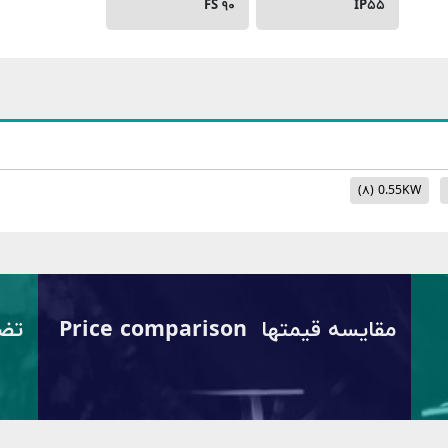
FS ۹۰
IP۵۵
(۸)
0.55KW
مقایسه قیمتها Price comparison