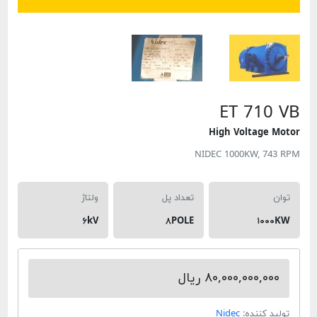
ET 
High Vo
NIDEC 1000
تعداد پل
ولتاژ
۶kV
۸POLE
۸۰,۰۰۰ ریال
:
Nidec