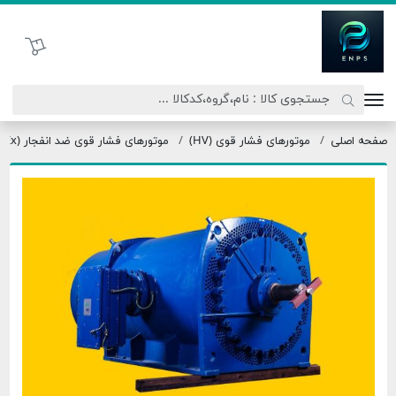
اد نیروی پیشگام صنعت
سبد خرید
وتورهای فشار قوی (HV)
موتورهای فشار قوی ضد انفجار (Ex) HV
ET 710 VB