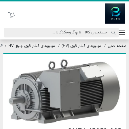
تحاد نیروی پیشگام صنعت
سبد خرید
موتورهای فشار قوی (HV)
موتورهای فشار قوی جنرال HV
OHT4-450F3-08P