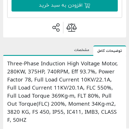
افزودن به سبد خرید
مشخصات
امل
Three-Phase Induction High Voltage 
280KW, 375HP, 740RPM, Eff 93.7%, P
Factor 78, Full Load Current 10KV/22
Full Load Current 11KV/20.1A, FLC 5
Full Load Torque 369Kg-m, FLT 80%, P
Out Torque(FLC) 200%, Moment 34K
3820 KG, FS 450, IP55, IC411, IMB3, 
F, 50HZ