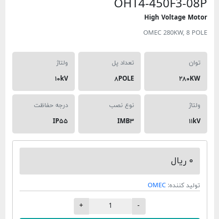
OHT4-450F
High Volt
OMEC 280K
تعداد پل
ولتاژ
۱۰kV
۸POLE
نوع نصب
درجه حفاظت
IP۵۵
IMB۳
ده:
OMEC
+
-